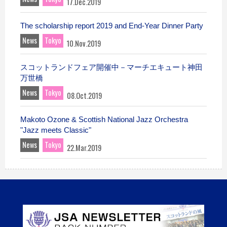
17.Dec.2019
The scholarship report 2019 and End-Year Dinner Party
News
Tokyo
10.Nov.2019
スコットランドフェア開催中－マーチエキュート神田
万世橋
News
Tokyo
08.Oct.2019
Makoto Ozone & Scottish National Jazz Orchestra
"Jazz meets Classic"
News
Tokyo
22.Mar.2019