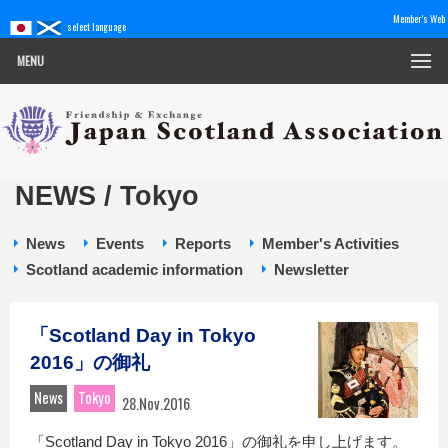
Member's Web
select language
MENU
NEWS / Tokyo
News
Events
Reports
Member's Activities
Scotland academic information
Newsletter
「Scotland Day in Tokyo
2016」の御礼
News
Tokyo
28.Nov.2016
「Scotland Day in Tokyo 2016」の御礼を申し上げます。