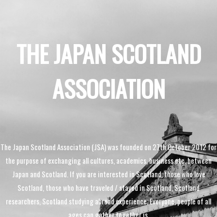
THE JAPAN SCOTLAND
ASSOCIATION
The Japan Scotland Association (JSA) was founded on 27th October 2012 for
the purpose of exchanging all cultures, academics, business etc. between
Japan and Scotland. If you are interested in Scotland, those who love
Scotland, those who have traveled / stayed in Scotland, Scotland
researchers, Scotland studying abroad experience, Everyone, people of all
ages can gather together is.