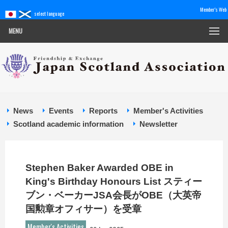
Member's Web
select language
MENU
News
Events
Reports
Member's Activities
Scotland academic information
Newsletter
Stephen Baker Awarded OBE in
King's Birthday Honours List スティー
ブン・ベーカーJSA会長がOBE（大英帝
国勲章オフィサー）を受章
Member's Activities