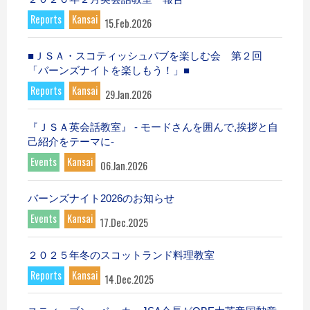
Reports
Kansai
15.Feb.2026
■ＪＳＡ・スコティッシュパブを楽しむ会 第２回
「バーンズナイトを楽しもう！」■
Reports
Kansai
29.Jan.2026
『ＪＳＡ英会話教室』 - モードさんを囲んで,挨拶と自
己紹介をテーマに-
Events
Kansai
06.Jan.2026
バーンズナイト2026のお知らせ
Events
Kansai
17.Dec.2025
２０２５年冬のスコットランド料理教室
Reports
Kansai
14.Dec.2025