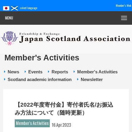
Member's Web
select language
MENU
Member's Activities
News
Events
Reports
Member's Activities
Scotland academic information
Newsletter
【2022年度寄付金】寄付者氏名/お振込
み方法について（随時更新）
Member's Activities
16.Apr.2023