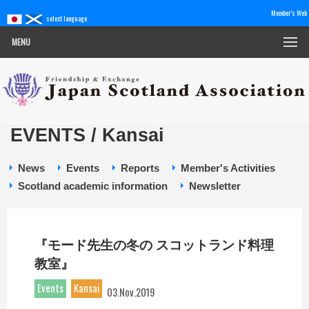
Member's Web
select language
MENU
EVENTS / Kansai
News
Events
Reports
Member's Activities
Scotland academic information
Newsletter
『モード先生の冬の スコットランド料理
教室』
Events
Kansai
03.Nov.2019