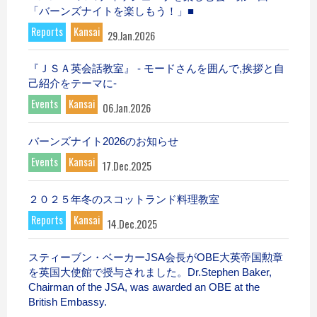
「バーンズナイトを楽しもう！」■
Reports
Kansai
29.Jan.2026
『ＪＳＡ英会話教室』 - モードさんを囲んで,挨拶と自
己紹介をテーマに-
Events
Kansai
06.Jan.2026
バーンズナイト2026のお知らせ
Events
Kansai
17.Dec.2025
２０２５年冬のスコットランド料理教室
Reports
Kansai
14.Dec.2025
スティーブン・ベーカーJSA会長がOBE大英帝国勲章
を英国大使館で授与されました。Dr.Stephen Baker,
Chairman of the JSA, was awarded an OBE at the
British Embassy.