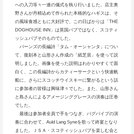
への入刀等々一連の儀式を執り行いました。店主奥
野さんが丹精込めて作られた本格的なハギスは、そ
の風味食感ともに大好評で、この日ばかりは「THE
DOGHOUSE INN」は英国パブではなく、スコティ
ッシュパブそのものでした。
バーンズの長編詩「タム・オーシャンタ」につい
て、復刻本と山形さん作成の「紙芝居」を使って説
明しました。画像を使った説明はわかりやすくて面
白く、この長編詩からカティーサークという快速帆
船に、さらにスコッチウイスキーに繋がるという話
に参加者の皆様は興味津々でした。また、山形さん
と島さんによるアメージンググレースの演奏は圧巻
でした。
最後は参加者全員で手をつなぎ、バグパイプの演
奏に合わせて、Auld Lang Syneを歌って終宴となり
ました。ＪＳＡ・スコティッシュパブを楽しむ会と