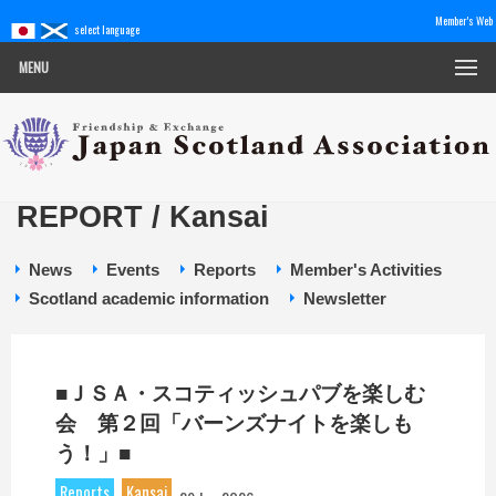
Member's Web
select language
MENU
REPORT / Kansai
News
Events
Reports
Member's Activities
Scotland academic information
Newsletter
■ＪＳＡ・スコティッシュパブを楽しむ
会 第２回「バーンズナイトを楽しも
う！」■
Reports
Kansai