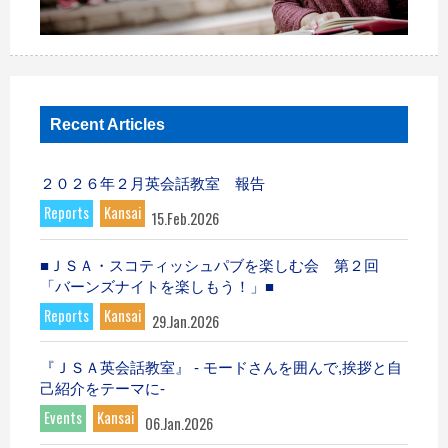
Recent Articles
２０２６年２月英会話教室 報告
Reports
Kansai
15.Feb.2026
■ＪＳＡ・スコティッシュパブを楽しむ会 第２回
「バーンズナイトを楽しもう！」■
Reports
Kansai
29.Jan.2026
『ＪＳＡ英会話教室』 - モードさんを囲んで,挨拶と自
己紹介をテーマに-
Events
Kansai
06.Jan.2026