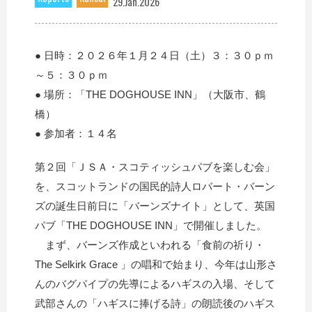
29.Jan.2026
● 日時：２０２６年１月２４日（土）３：３０ｐｍ
～５：３０ｐｍ
● 場所：「THE DOGHOUSE INN」（大阪市、鶴
橋）
● 参加者：１４名
第２回「ＪＳＡ・スコティッシュパブを楽しむ会」
を、スコットランドの国民的詩人ロバート・バーン
ズの誕生日前日に「バーンズナイト」として、英国
パブ「THE DOGHOUSE INN」で開催しました。
まず、バーンズ作成といわれる「食前の祈り・
The Selkirk Grace 」の唱和で始まり、今年は山形さ
んのバグパイプの先導によるハギスの入場、そして
武部さんの「ハギスに捧げる詩」の朗読後のハギス