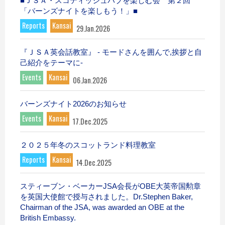
■ＪＳＡ・スコティッシュパブを楽しむ会 第２回
「バーンズナイトを楽しもう！」■
Reports
Kansai
29.Jan.2026
『ＪＳＡ英会話教室』 - モードさんを囲んで,挨拶と自
己紹介をテーマに-
Events
Kansai
06.Jan.2026
バーンズナイト2026のお知らせ
Events
Kansai
17.Dec.2025
２０２５年冬のスコットランド料理教室
Reports
Kansai
14.Dec.2025
スティーブン・ベーカーJSA会長がOBE大英帝国勲章
を英国大使館で授与されました。Dr.Stephen Baker,
Chairman of the JSA, was awarded an OBE at the
British Embassy.