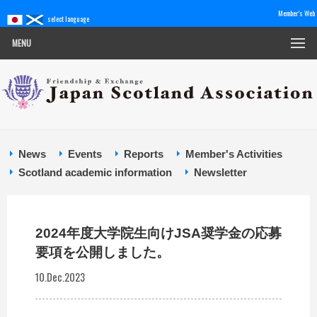
Member's Web
select language
MENU
News
Events
Reports
Member's Activities
Scotland academic information
Newsletter
2024年度大学院生向けJSA奨学金の応募
要項を公開しました。
10.Dec.2023