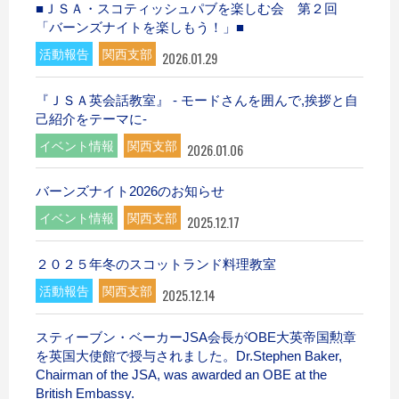
■ＪＳＡ・スコティッシュパブを楽しむ会 第２回
「バーンズナイトを楽しもう！」■
活動報告
関西支部
2026.01.29
『ＪＳＡ英会話教室』 - モードさんを囲んで,挨拶と自
己紹介をテーマに-
イベント情報
関西支部
2026.01.06
バーンズナイト2026のお知らせ
イベント情報
関西支部
2025.12.17
２０２５年冬のスコットランド料理教室
活動報告
関西支部
2025.12.14
スティーブン・ベーカーJSA会長がOBE大英帝国勲章
を英国大使館で授与されました。Dr.Stephen Baker,
Chairman of the JSA, was awarded an OBE at the
British Embassy.