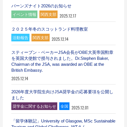
バーンズナイト2026のお知らせ
イベント情報
関西支部
2025.12.17
２０２５年冬のスコットランド料理教室
活動報告
関西支部
2025.12.14
スティーブン・ベーカーJSA会長がOBE大英帝国勲章
を英国大使館で授与されました。Dr.Stephen Baker,
Chairman of the JSA, was awarded an OBE at the
British Embassy.
2025.12.14
2026年度大学院生向けJSA奨学金の応募要項を公開し
ました
奨学金に関するお知らせ
全国
2025.12.01
「留学体験記」University of Glasgow, MSc Sustainable
Tourism and Global Challenges, WTさん