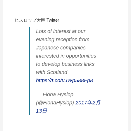
ヒスロップ大臣 Twitter
Lots of interest at our
evening reception from
Japanese companies
interested in opportunities
to develop business links
with Scotland
https://t.co/uJWp588Fp8
— Fiona Hyslop
(@FionaHyslop)
2017年2月
13日