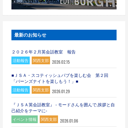
最新のお知らせ
２０２６年２月英会話教室 報告
活動報告
関西支部
2026.02.15
■ＪＳＡ・スコティッシュパブを楽しむ会 第２回
「バーンズナイトを楽しもう！」■
活動報告
関西支部
2026.01.29
『ＪＳＡ英会話教室』 - モードさんを囲んで,挨拶と自
己紹介をテーマに-
イベント情報
関西支部
2026.01.06