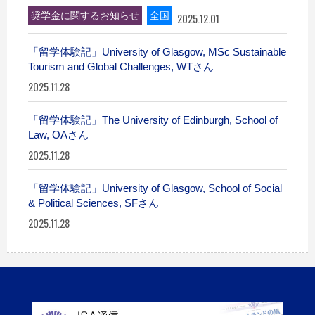
奨学金に関するお知らせ
全国
2025.12.01
「留学体験記」University of Glasgow, MSc Sustainable
Tourism and Global Challenges, WTさん
2025.11.28
「留学体験記」The University of Edinburgh, School of
Law, OAさん
2025.11.28
「留学体験記」University of Glasgow, School of Social
& Political Sciences, SFさん
2025.11.28