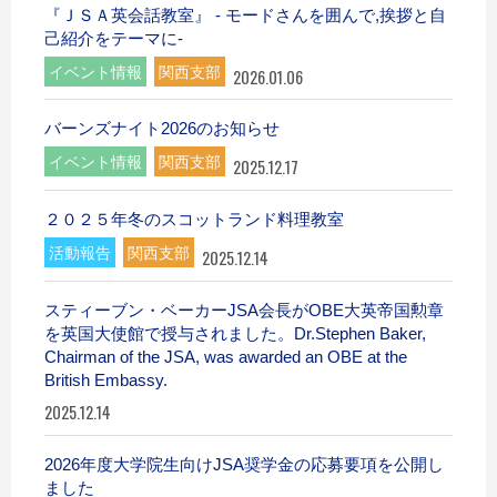
『ＪＳＡ英会話教室』 - モードさんを囲んで,挨拶と自
己紹介をテーマに-
イベント情報
関西支部
2026.01.06
バーンズナイト2026のお知らせ
イベント情報
関西支部
2025.12.17
２０２５年冬のスコットランド料理教室
活動報告
関西支部
2025.12.14
スティーブン・ベーカーJSA会長がOBE大英帝国勲章
を英国大使館で授与されました。Dr.Stephen Baker,
Chairman of the JSA, was awarded an OBE at the
British Embassy.
2025.12.14
2026年度大学院生向けJSA奨学金の応募要項を公開し
ました