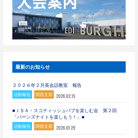
最新のお知らせ
２０２６年２月英会話教室 報告
活動報告
関西支部
2026.02.15
■ＪＳＡ・スコティッシュパブを楽しむ会 第２回
「バーンズナイトを楽しもう！」■
活動報告
関西支部
2026.01.29