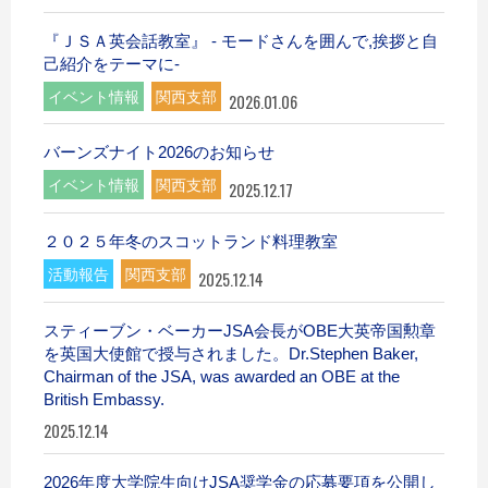
『ＪＳＡ英会話教室』 - モードさんを囲んで,挨拶と自
己紹介をテーマに-
イベント情報
関西支部
2026.01.06
バーンズナイト2026のお知らせ
イベント情報
関西支部
2025.12.17
２０２５年冬のスコットランド料理教室
活動報告
関西支部
2025.12.14
スティーブン・ベーカーJSA会長がOBE大英帝国勲章
を英国大使館で授与されました。Dr.Stephen Baker,
Chairman of the JSA, was awarded an OBE at the
British Embassy.
2025.12.14
2026年度大学院生向けJSA奨学金の応募要項を公開し