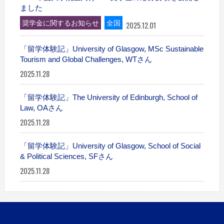
ました
奨学金に関するお知らせ
全国
2025.12.01
「留学体験記」University of Glasgow, MSc Sustainable
Tourism and Global Challenges, WTさん
2025.11.28
「留学体験記」The University of Edinburgh, School of
Law, OAさん
2025.11.28
「留学体験記」University of Glasgow, School of Social
& Political Sciences, SFさん
2025.11.28