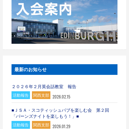
最新のお知らせ
２０２６年２月英会話教室 報告
活動報告
関西支部
2026.02.15
■ＪＳＡ・スコティッシュパブを楽しむ会 第２回
「バーンズナイトを楽しもう！」■
活動報告
関西支部
2026.01.29