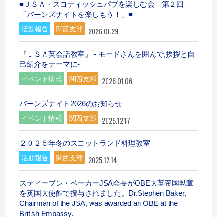
■ＪＳＡ・スコティッシュパブを楽しむ会 第２回
「バーンズナイトを楽しもう！」■
活動報告
関西支部
2026.01.29
『ＪＳＡ英会話教室』 - モードさんを囲んで,挨拶と自
己紹介をテーマに-
イベント情報
関西支部
2026.01.06
バーンズナイト2026のお知らせ
イベント情報
関西支部
2025.12.17
２０２５年冬のスコットランド料理教室
活動報告
関西支部
2025.12.14
スティーブン・ベーカーJSA会長がOBE大英帝国勲章
を英国大使館で授与されました。Dr.Stephen Baker,
Chairman of the JSA, was awarded an OBE at the
British Embassy.