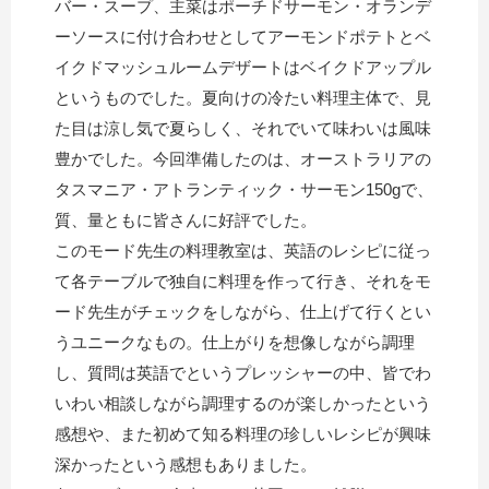
バー・スープ、主菜はポーチドサーモン・オランデ
ーソースに付け合わせとしてアーモンドポテトとベ
イクドマッシュルームデザートはベイクドアップル
というものでした。夏向けの冷たい料理主体で、見
た目は涼し気で夏らしく、それでいて味わいは風味
豊かでした。今回準備したのは、オーストラリアの
タスマニア・アトランティック・サーモン150gで、
質、量ともに皆さんに好評でした。
このモード先生の料理教室は、英語のレシピに従っ
て各テーブルで独自に料理を作って行き、それをモ
ード先生がチェックをしながら、仕上げて行くとい
うユニークなもの。仕上がりを想像しながら調理
し、質問は英語でというプレッシャーの中、皆でわ
いわい相談しながら調理するのが楽しかったという
感想や、また初めて知る料理の珍しいレシピが興味
深かったという感想もありました。