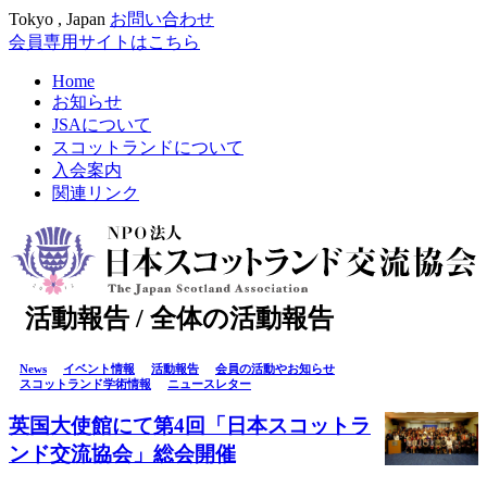
Tokyo , Japan
お問い合わせ
会員専用サイトはこちら
Home
お知らせ
JSAについて
スコットランドについて
入会案内
関連リンク
活動報告 / 全体の活動報告
News
イベント情報
活動報告
会員の活動やお知らせ
スコットランド学術情報
ニュースレター
英国大使館にて第4回「日本スコットラ
ンド交流協会」総会開催