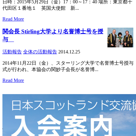
日時：2015年5月29日（金）17：00～17：40 場所：東京都千
代田区１番地１ 英国大使館 新...
Read More
関会長 Stirling大学より名誉博士号を授
与
活動報告
全体の活動報告
2014.12.25
2014年11月22日（金）、スターリング大学で名誉博士号授与
式が行われ、本協会の関妙子会長が名誉博...
Read More